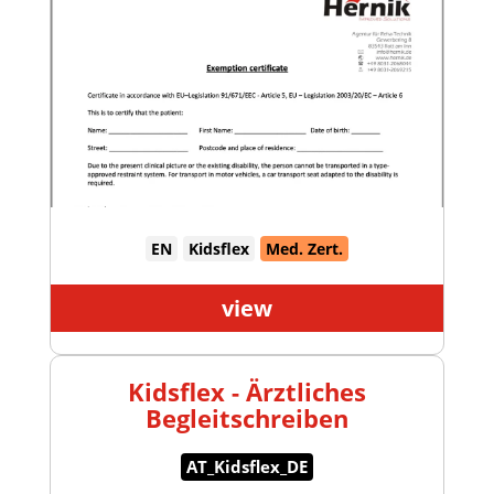
EN
Kidsflex
Med. Zert.
view
Kidsflex - Ärztliches
Begleitschreiben
AT_Kidsflex_DE