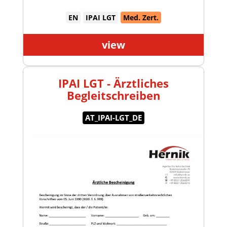
EN
IPAI LGT
Med. Zert.
view
IPAI LGT - Ärztliches
Begleitschreiben
AT_IPAI-LGT_DE