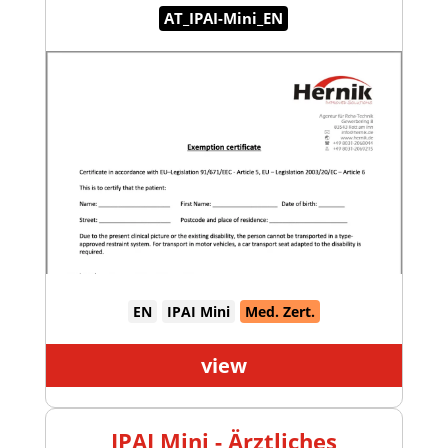
AT_IPAI-Mini_EN
EN
IPAI Mini
Med. Zert.
view
IPAI Mini - Ärztliches