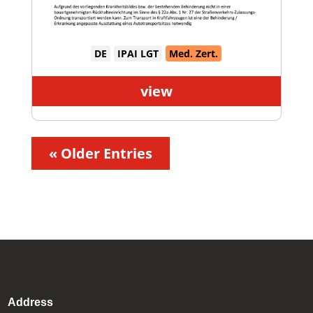
DE
IPAI LGT
Med. Zert.
view
« Older Entries
Address